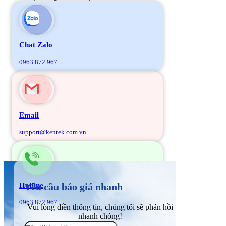
Chat Zalo
0963 872 967
Email
support@kentek.com.vn
Hotline
Yêu cầu báo giá nhanh
0963 872 967
Vui lòng điền thông tin, chúng tôi sẽ phản hồi
nhanh chóng!