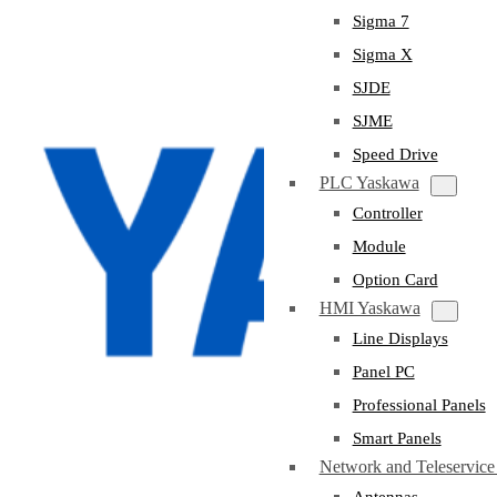
Sigma 7
Sigma X
SJDE
SJME
Speed Drive
PLC Yaskawa
Controller
Module
Option Card
HMI Yaskawa
Line Displays
Panel PC
Professional Panels
Smart Panels
Network and Teleservic
Antennas