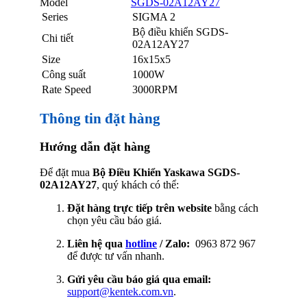
Model
SGDS-02A12AY27
Series
SIGMA 2
Bộ điều khiển SGDS-
Chi tiết
02A12AY27
Size
16x15x5
Công suất
1000W
Rate Speed
3000RPM
Thông tin đặt hàng
Hướng dẫn đặt hàng
Để đặt mua
Bộ Điều Khiển Yaskawa SGDS-
02A12AY27
, quý khách có thể:
Đặt hàng trực tiếp trên website
bằng cách
chọn yêu cầu báo giá.
Liên hệ qua
hotline
/ Zalo:
0963 872 967
để được tư vấn nhanh.
Gửi yêu cầu báo giá qua email:
support@kentek.com.vn
.