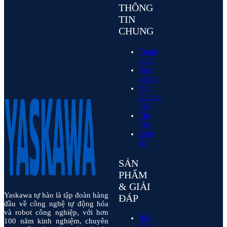
THÔNG
TIN
CHUNG
Trang
Chủ
Sản
phẩm
Về
Chúng
Tôi
Tin
Tức
Liên
Hệ
SẢN
PHẨM
& GIẢI
Yaskawa tự hào là tập đoàn hàng
ĐÁP
đầu về công nghệ tự động hóa
và robot công nghiệp, với hơn
Biến
100 năm kinh nghiệm, chuyên
Tần