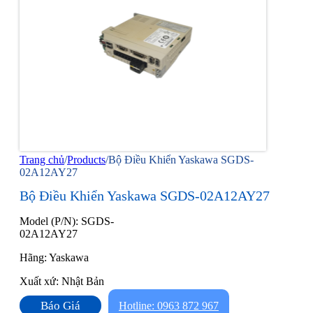
Trang chủ
/
Products
/
Bộ Điều Khiển Yaskawa SGDS-
02A12AY27
Bộ Điều Khiển Yaskawa SGDS-02A12AY27
Model (P/N): SGDS-
02A12AY27
Hãng: Yaskawa
Xuất xứ: Nhật Bản
Báo Giá
Hotline: 0963 872 967