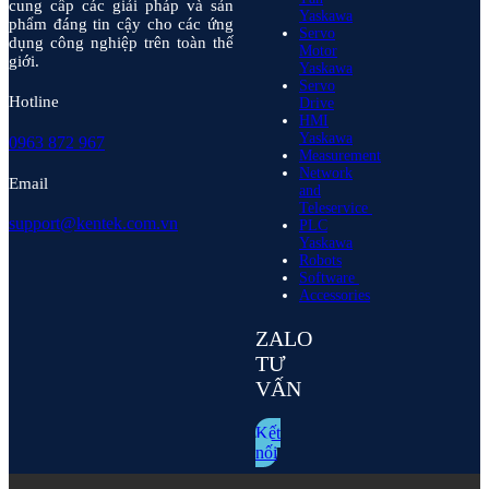
cung cấp các giải pháp và sản
Yaskawa
phẩm đáng tin cậy cho các ứng
Servo
dụng công nghiệp trên toàn thế
Motor
giới.
Yaskawa
Servo
Hotline
Drive
HMI
Yaskawa
0963 872 967
Measurement
Network
Email
and
Teleservice
support@kentek.com.vn
PLC
Yaskawa
Robots
Software
Accessories
ZALO
TƯ
VẤN
Kết
nối