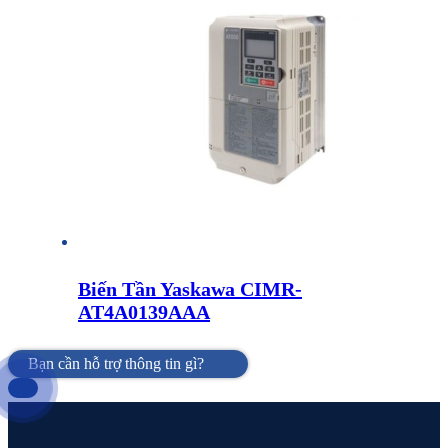
Biến Tần Yaskawa CIMR-
AT4A0139AAA
Bạn cần hỗ trợ thông tin gì?