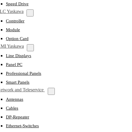
Speed Drive
LC Yaskawa
Controller
Module
Option Card
MI Yaskawa
Line Displays
Panel PC
Professional Panels
Smart Panels
etwork and Teleservice
Antennas
Cables
DP-Repeater
Ethernet-Switches