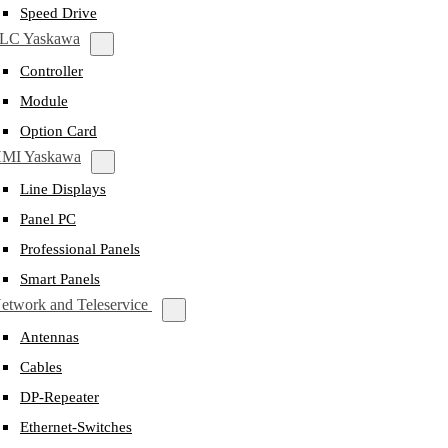
Speed Drive
LC Yaskawa
Controller
Module
Option Card
MI Yaskawa
Line Displays
Panel PC
Professional Panels
Smart Panels
etwork and Teleservice
Antennas
Cables
DP-Repeater
Ethernet-Switches