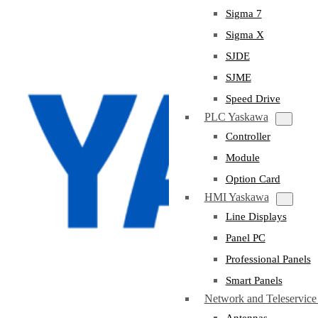
Sigma 7
Sigma X
SJDE
SJME
Speed Drive
PLC Yaskawa
Controller
Module
Option Card
HMI Yaskawa
Line Displays
Panel PC
Professional Panels
Smart Panels
Network and Teleservic
Antennas