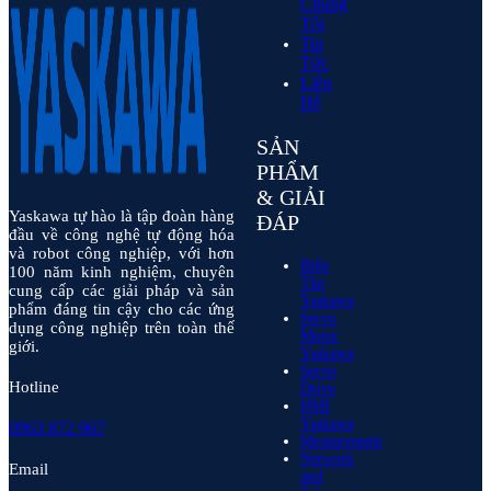
Chúng
Tôi
Tin
Tức
Liên
Hệ
SẢN
PHẨM
& GIẢI
Yaskawa tự hào là tập đoàn hàng
ĐÁP
đầu về công nghệ tự động hóa
và robot công nghiệp, với hơn
Biến
100 năm kinh nghiệm, chuyên
Tần
cung cấp các giải pháp và sản
Yaskawa
phẩm đáng tin cậy cho các ứng
Servo
dụng công nghiệp trên toàn thế
Motor
giới.
Yaskawa
Servo
Hotline
Drive
HMI
Yaskawa
0963 872 967
Measurement
Network
Email
and