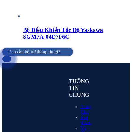
Bộ Điều Khiển Tốc Độ Yaskawa
SGM7A-04D7F6C
Bạn cần hỗ trợ thông tin gì?
THÔNG
TIN
CHUNG
Trang
Chủ
Sản
phẩm
Về