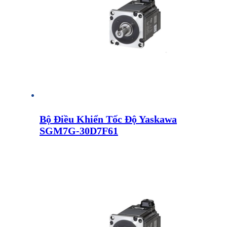
Bộ Điều Khiển Tốc Độ Yaskawa
SGM7G-30D7F61