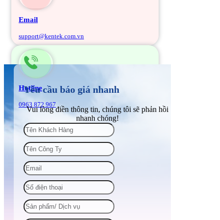
Email
support@kentek.com.vn
Hotline
Yêu cầu báo giá nhanh
0963 872 967
Vui lòng điền thông tin, chúng tôi sẽ phản hồi
nhanh chóng!