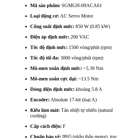
Mã sản phẩm:
SGMGH-09ACA61
Loại động cơ:
AC Servo Motor
Công suất định mức:
850 W (0.85 kW)
Điện áp định mức:
200 VAC
Tốc độ định mức:
1500 vòng/phút (rpm)
Tốc độ tối đa:
3000 vòng/phút (rpm)
Mô-men xoắn định mức:
~5.39 Nm
Mô-men xoắn cực đại:
~13.5 Nm
Dòng điện định mức:
khoảng 5.8 A
Encoder:
Absolute 17-bit (loại A)
Kiểu làm mát:
Tản nhiệt tự nhiên (natural
cooling)
Cấp cách điện:
F
Chuẩn bảo vệ:
IP65 (phần thân motor), trục