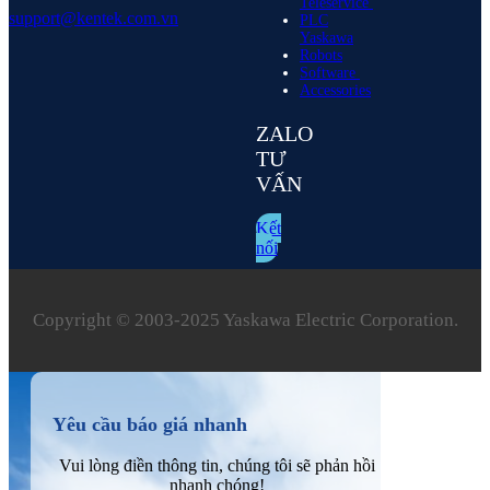
Teleservice
support@kentek.com.vn
PLC
Yaskawa
Robots
Software
Accessories
ZALO
TƯ
VẤN
Kết
nối
Copyright © 2003‑2025 Yaskawa Electric Corporation.
Yêu cầu báo giá nhanh
Vui lòng điền thông tin, chúng tôi sẽ phản hồi
nhanh chóng!