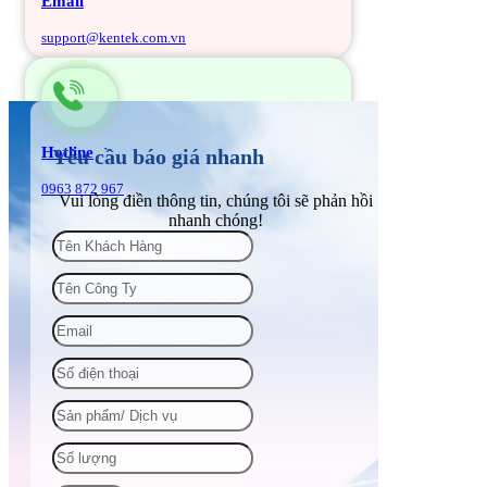
Email
support@kentek.com.vn
Hotline
Yêu cầu báo giá nhanh
0963 872 967
Vui lòng điền thông tin, chúng tôi sẽ phản hồi
nhanh chóng!