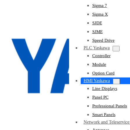
Sigma 7
Sigma X
SJDE
SJME
Speed Drive
PLC Yaskawa
Controller
Module
Option Card
HMI Yaskawa
Line Displays
Panel PC
Professional Panels
Smart Panels
Network and Teleservic
Antennas