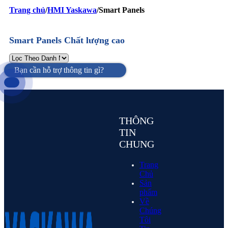
Trang chủ
/
HMI Yaskawa
/
Smart Panels
Smart Panels Chất lượng cao
Bạn cần hỗ trợ thông tin gì?
THÔNG
TIN
CHUNG
Trang
Chủ
Sản
phẩm
Về
Chúng
Tôi