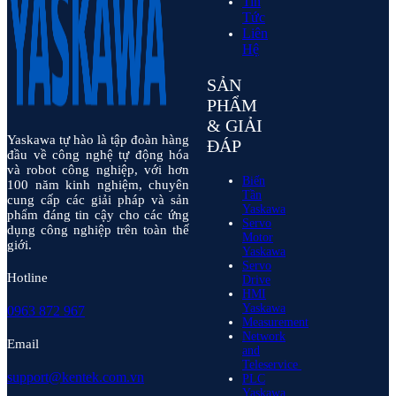
Tin
Tức
Liên
Hệ
SẢN
PHẨM
& GIẢI
Yaskawa tự hào là tập đoàn hàng
ĐÁP
đầu về công nghệ tự động hóa
và robot công nghiệp, với hơn
Biến
100 năm kinh nghiệm, chuyên
Tần
cung cấp các giải pháp và sản
Yaskawa
phẩm đáng tin cậy cho các ứng
Servo
dụng công nghiệp trên toàn thế
Motor
giới.
Yaskawa
Servo
Hotline
Drive
HMI
Yaskawa
0963 872 967
Measurement
Network
Email
and
Teleservice
support@kentek.com.vn
PLC
Yaskawa