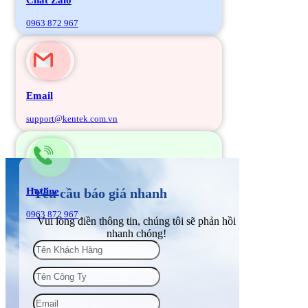
0963 872 967
Email
support@kentek.com.vn
Hotline
Yêu cầu báo giá nhanh
0963 872 967
Vui lòng điền thông tin, chúng tôi sẽ phản hồi
nhanh chóng!