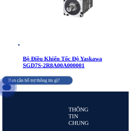
Bộ Điều Khiển Tốc Độ Yaskawa
SGD7S-2R8A00A000001
Bạn cần hỗ trợ thông tin gì?
THÔNG
TIN
CHUNG