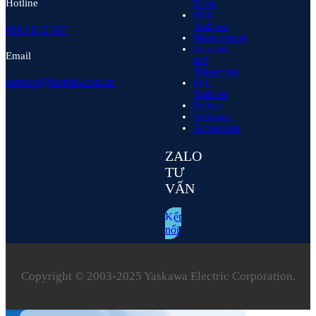
Hotline
Drive
HMI
Yaskawa
0963 872 967
Measurement
Network
Email
and
Teleservice
support@kentek.com.vn
PLC
Yaskawa
Robots
Software
Accessories
ZALO
TƯ
VẤN
Kết
nối
Copyright © 2003‑2025 Yaskawa Electric Corporation.