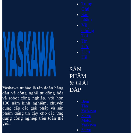
Trang
Chủ
Sản
phẩm
Về
Chúng
Tôi
Tin
Tức
Liên
Hệ
SẢN
PHẨM
& GIẢI
Yaskawa tự hào là tập đoàn hàng
ĐÁP
đầu về công nghệ tự động hóa
và robot công nghiệp, với hơn
Biến
100 năm kinh nghiệm, chuyên
Tần
cung cấp các giải pháp và sản
Yaskawa
phẩm đáng tin cậy cho các ứng
Servo
dụng công nghiệp trên toàn thế
Motor
giới.
Yaskawa
Servo