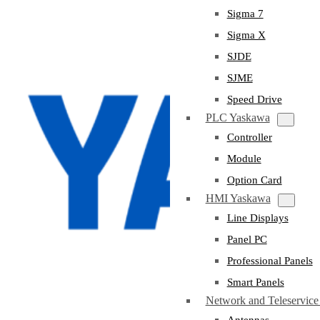
Sigma 7
Sigma X
SJDE
SJME
Speed Drive
PLC Yaskawa
Controller
Module
Option Card
HMI Yaskawa
Line Displays
Panel PC
Professional Panels
Smart Panels
Network and Teleservic
Antennas