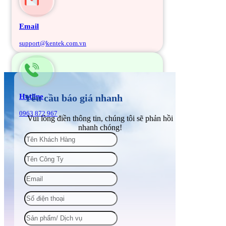
Email
support@kentek.com.vn
Hotline
Yêu cầu báo giá nhanh
0963 872 967
Vui lòng điền thông tin, chúng tôi sẽ phản hồi
nhanh chóng!