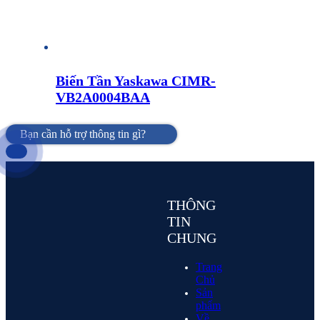
Biến Tần Yaskawa CIMR-
VB2A0004BAA
Bạn cần hỗ trợ thông tin gì?
THÔNG
TIN
CHUNG
Trang
Chủ
Sản
phẩm
Về