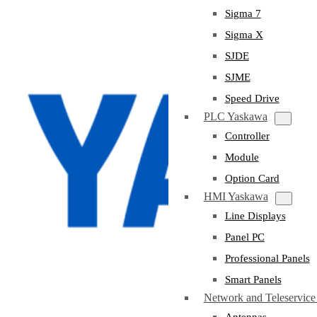
Sigma 7
Sigma X
SJDE
SJME
Speed Drive
PLC Yaskawa
Controller
Module
Option Card
HMI Yaskawa
Line Displays
Panel PC
Professional Panels
Smart Panels
Network and Teleservic
Antennas