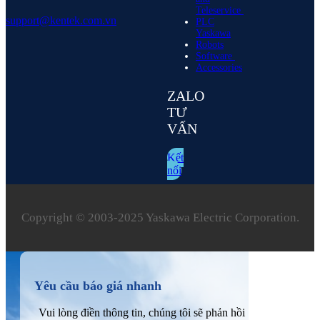
Teleservice
support@kentek.com.vn
PLC
Yaskawa
Robots
Software
Accessories
ZALO
TƯ
VẤN
Kết
nối
Copyright © 2003‑2025 Yaskawa Electric Corporation.
Yêu cầu báo giá nhanh
Vui lòng điền thông tin, chúng tôi sẽ phản hồi