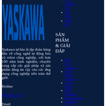
Chúng
Tôi
Tin
Tức
Liên
Hệ
SẢN
PHẨM
& GIẢI
Yaskawa tự hào là tập đoàn hàng
ĐÁP
đầu về công nghệ tự động hóa
và robot công nghiệp, với hơn
Biến
100 năm kinh nghiệm, chuyên
Tần
cung cấp các giải pháp và sản
Yaskawa
phẩm đáng tin cậy cho các ứng
Servo
dụng công nghiệp trên toàn thế
Motor
giới.
Yaskawa
Servo
Hotline
Drive
HMI
Yaskawa
0963 872 967
Measurement
Network
Email
and