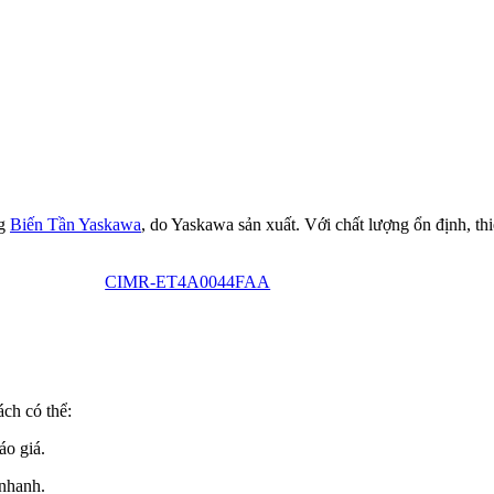
ng
Biến Tần Yaskawa
, do Yaskawa sản xuất. Với chất lượng ổn định, th
CIMR-ET4A0044FAA
ách có thể:
áo giá.
nhanh.