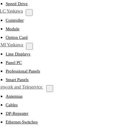
Speed Drive
LC Yaskawa
Controller
Module
Option Card
MI Yaskawa
Line Displays
Panel PC
Professional Panels
Smart Panels
etwork and Teleservice
Antennas
Cables
DP-Repeater
Ethernet-Switches