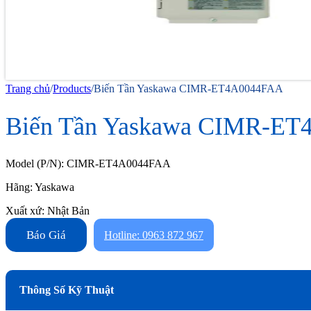
Trang chủ
/
Products
/
Biến Tần Yaskawa CIMR-ET4A0044FAA
Biến Tần Yaskawa CIMR-E
Model (P/N): CIMR-ET4A0044FAA
Hãng: Yaskawa
Xuất xứ: Nhật Bản
Báo Giá
Hotline: 0963 872 967
Thông Số Kỹ Thuật