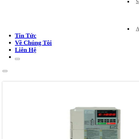
S
A
Tin Tức
Về Chúng Tôi
Liên Hệ