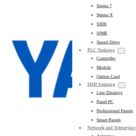
Sigma 7
Sigma X
SJDE
SJME
Speed Drive
PLC Yaskawa
Controller
Module
Option Card
HMI Yaskawa
Line Displays
Panel PC
Professional Panels
Smart Panels
Network and Teleservic
Antennas