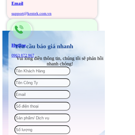
Email
support@kentek.com.vn
Hotline
Yêu cầu báo giá nhanh
0963 872 967
Vui lòng điền thông tin, chúng tôi sẽ phản hồi
nhanh chóng!