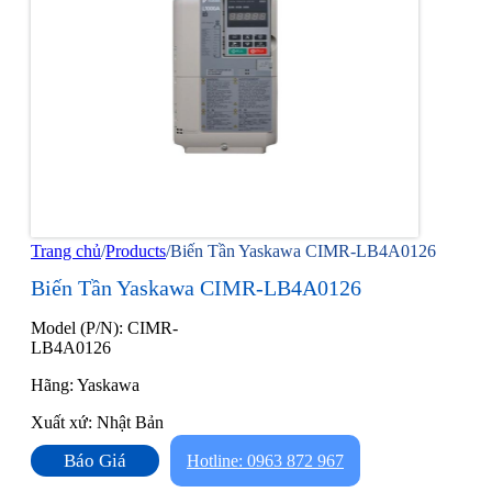
Trang chủ
/
Products
/
Biến Tần Yaskawa CIMR-LB4A0126
Biến Tần Yaskawa CIMR-LB4A0126
Model (P/N): CIMR-
LB4A0126
Hãng: Yaskawa
Xuất xứ: Nhật Bản
Báo Giá
Hotline: 0963 872 967