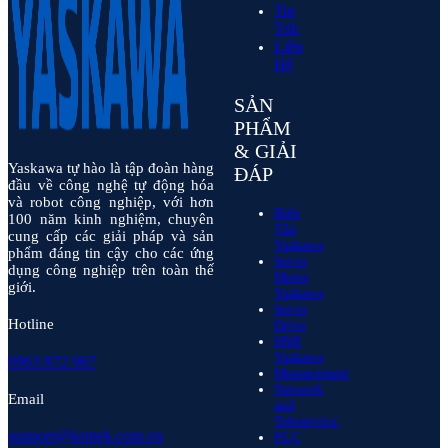
Tin
Tức
Liên
Hệ
SẢN
PHẨM
& GIẢI
Yaskawa tự hào là tập đoàn hàng
ĐÁP
đầu về công nghệ tự động hóa
và robot công nghiệp, với hơn
Biến
100 năm kinh nghiệm, chuyên
Tần
cung cấp các giải pháp và sản
Yaskawa
phẩm đáng tin cậy cho các ứng
Servo
dụng công nghiệp trên toàn thế
Motor
giới.
Yaskawa
Servo
Hotline
Drive
HMI
Yaskawa
0963 872 967
Measurement
Network
Email
and
Teleservice
support@kentek.com.vn
PLC