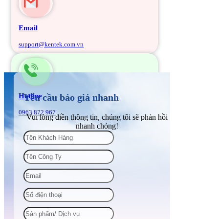
Email
support@kentek.com.vn
Hotline
Yêu cầu báo giá nhanh
0963 872 967
Vui lòng điền thông tin, chúng tôi sẽ phản hồi
nhanh chóng!