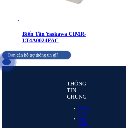
Biến Tần Yaskawa CIMR-
LT4A0024FAC
Bạn cần hỗ trợ thông tin gì?
THÔNG
TIN
CHUNG
Trang
Chủ
Sản
phẩm