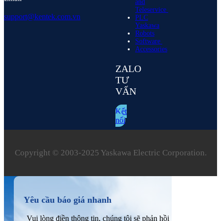
and
Teleservice
support@kentek.com.vn
PLC
Yaskawa
Robots
Software
Accessories
ZALO
TƯ
VẤN
Kết
nối
Copyright © 2003‑2025 Yaskawa Electric Corporation.
Yêu cầu báo giá nhanh
Vui lòng điền thông tin, chúng tôi sẽ phản hồi