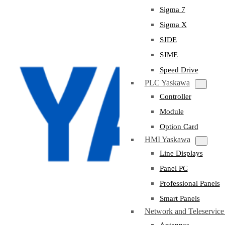
Sigma 7
Sigma X
SJDE
SJME
Speed Drive
PLC Yaskawa
Controller
Module
Option Card
HMI Yaskawa
Line Displays
Panel PC
Professional Panels
Smart Panels
Network and Teleservic
Antennas