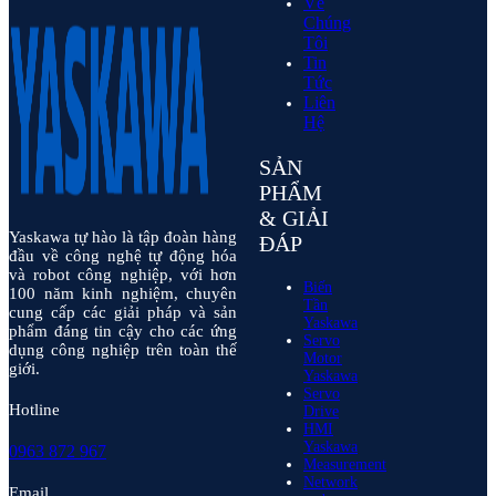
Về
Chúng
Tôi
Tin
Tức
Liên
Hệ
SẢN
PHẨM
& GIẢI
Yaskawa tự hào là tập đoàn hàng
ĐÁP
đầu về công nghệ tự động hóa
và robot công nghiệp, với hơn
Biến
100 năm kinh nghiệm, chuyên
Tần
cung cấp các giải pháp và sản
Yaskawa
phẩm đáng tin cậy cho các ứng
Servo
dụng công nghiệp trên toàn thế
Motor
giới.
Yaskawa
Servo
Hotline
Drive
HMI
Yaskawa
0963 872 967
Measurement
Network
Email