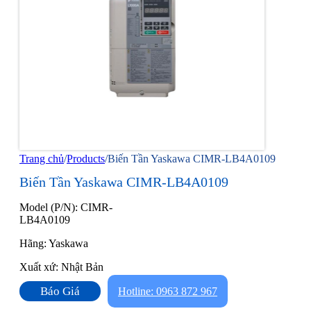
Trang chủ
/
Products
/
Biến Tần Yaskawa CIMR-LB4A0109
Biến Tần Yaskawa CIMR-LB4A0109
Model (P/N): CIMR-
LB4A0109
Hãng: Yaskawa
Xuất xứ: Nhật Bản
Báo Giá
Hotline: 0963 872 967