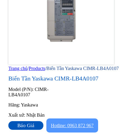
Trang chủ
/
Products
/
Biến Tần Yaskawa CIMR-LB4A0107
Biến Tần Yaskawa CIMR-LB4A0107
Model (P/N): CIMR-
LB4A0107
Hãng: Yaskawa
Xuất xứ: Nhật Bản
Báo Giá
Hotline: 0963 872 967