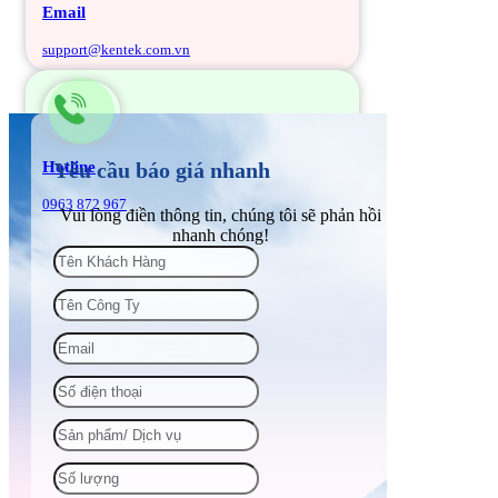
Email
support@kentek.com.vn
Hotline
Yêu cầu báo giá nhanh
0963 872 967
Vui lòng điền thông tin, chúng tôi sẽ phản hồi
nhanh chóng!