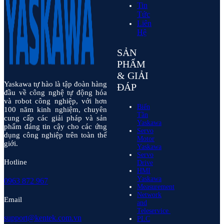
Tin
Tức
Liên
Hệ
SẢN
PHẨM
& GIẢI
Yaskawa tự hào là tập đoàn hàng
ĐÁP
đầu về công nghệ tự động hóa
và robot công nghiệp, với hơn
Biến
100 năm kinh nghiệm, chuyên
Tần
cung cấp các giải pháp và sản
Yaskawa
phẩm đáng tin cậy cho các ứng
Servo
dụng công nghiệp trên toàn thế
Motor
giới.
Yaskawa
Servo
Hotline
Drive
HMI
Yaskawa
0963 872 967
Measurement
Network
Email
and
Teleservice
support@kentek.com.vn
PLC