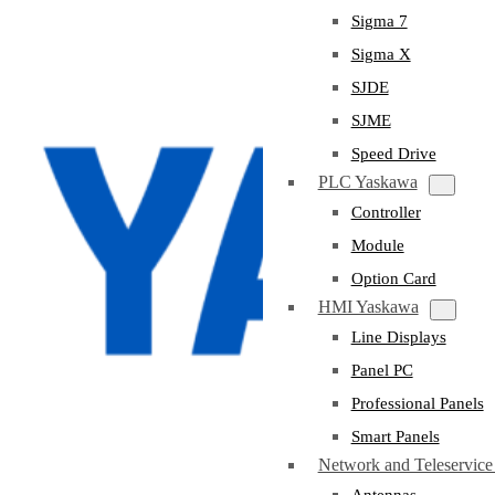
Sigma 7
Sigma X
SJDE
SJME
Speed Drive
PLC Yaskawa
Controller
Module
Option Card
HMI Yaskawa
Line Displays
Panel PC
Professional Panels
Smart Panels
Network and Teleservic
Antennas