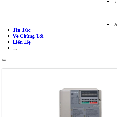
S
A
Tin Tức
Về Chúng Tôi
Liên Hệ