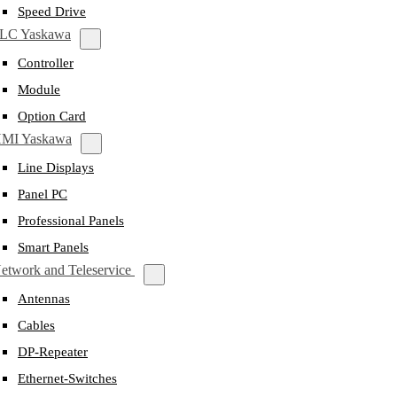
Speed Drive
LC Yaskawa
Controller
Module
Option Card
MI Yaskawa
Line Displays
Panel PC
Professional Panels
Smart Panels
etwork and Teleservice
Antennas
Cables
DP-Repeater
Ethernet-Switches