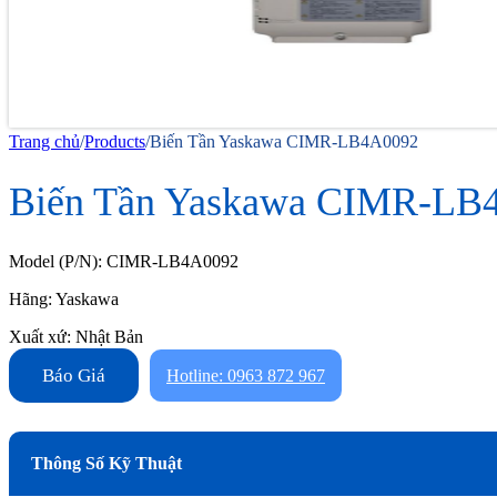
Trang chủ
/
Products
/
Biến Tần Yaskawa CIMR-LB4A0092
Biến Tần Yaskawa CIMR-LB
Model (P/N): CIMR-LB4A0092
Hãng: Yaskawa
Xuất xứ: Nhật Bản
Báo Giá
Hotline: 0963 872 967
Thông Số Kỹ Thuật