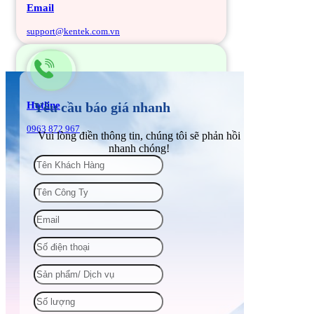
Email
support@kentek.com.vn
Hotline
Yêu cầu báo giá nhanh
0963 872 967
Vui lòng điền thông tin, chúng tôi sẽ phản hồi
nhanh chóng!