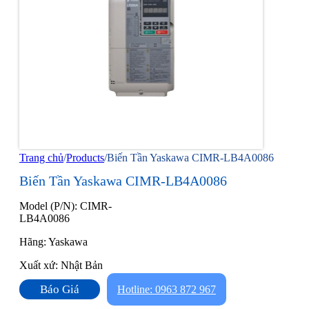
Trang chủ
/
Products
/
Biến Tần Yaskawa CIMR-LB4A0086
Biến Tần Yaskawa CIMR-LB4A0086
Model (P/N): CIMR-
LB4A0086
Hãng: Yaskawa
Xuất xứ: Nhật Bản
Báo Giá
Hotline: 0963 872 967