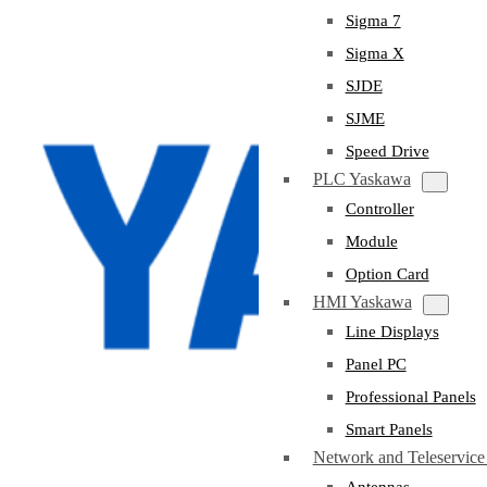
Sigma 7
Sigma X
SJDE
SJME
Speed Drive
PLC Yaskawa
Controller
Module
Option Card
HMI Yaskawa
Line Displays
Panel PC
Professional Panels
Smart Panels
Network and Teleservic
Antennas