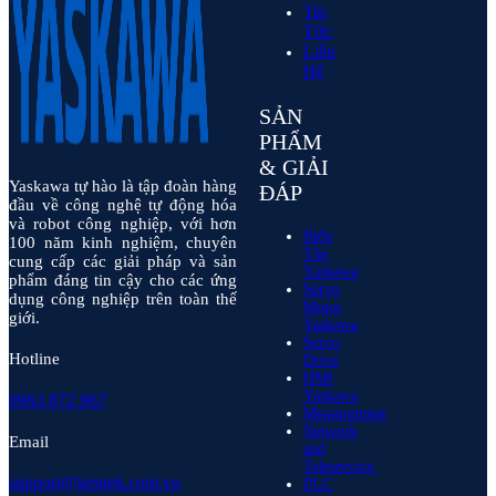
Tin
Tức
Liên
Hệ
SẢN
PHẨM
& GIẢI
Yaskawa tự hào là tập đoàn hàng
ĐÁP
đầu về công nghệ tự động hóa
và robot công nghiệp, với hơn
Biến
100 năm kinh nghiệm, chuyên
Tần
cung cấp các giải pháp và sản
Yaskawa
phẩm đáng tin cậy cho các ứng
Servo
dụng công nghiệp trên toàn thế
Motor
giới.
Yaskawa
Servo
Hotline
Drive
HMI
Yaskawa
0963 872 967
Measurement
Network
Email
and
Teleservice
support@kentek.com.vn
PLC