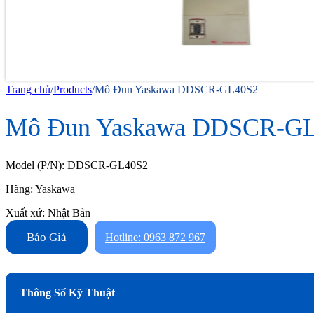
Trang chủ
/
Products
/
Mô Đun Yaskawa DDSCR-GL40S2
Mô Đun Yaskawa DDSCR-G
Model (P/N): DDSCR-GL40S2
Hãng: Yaskawa
Xuất xứ: Nhật Bản
Báo Giá
Hotline: 0963 872 967
Thông Số Kỹ Thuật