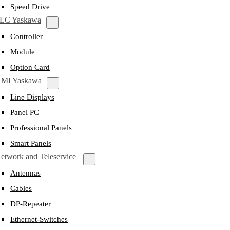
Speed Drive
LC Yaskawa
Controller
Module
Option Card
MI Yaskawa
Line Displays
Panel PC
Professional Panels
Smart Panels
etwork and Teleservice
Antennas
Cables
DP-Repeater
Ethernet-Switches