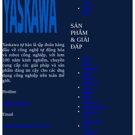
Tức
Liên
Hệ
SẢN
PHẨM
& GIẢI
Yaskawa tự hào là tập đoàn hàng
ĐÁP
đầu về công nghệ tự động hóa
và robot công nghiệp, với hơn
Biến
100 năm kinh nghiệm, chuyên
Tần
cung cấp các giải pháp và sản
Yaskawa
phẩm đáng tin cậy cho các ứng
Servo
dụng công nghiệp trên toàn thế
Motor
giới.
Yaskawa
Servo
Hotline
Drive
HMI
Yaskawa
0963 872 967
Measurement
Network
Email
and
Teleservice
support@kentek.com.vn
PLC
Yaskawa