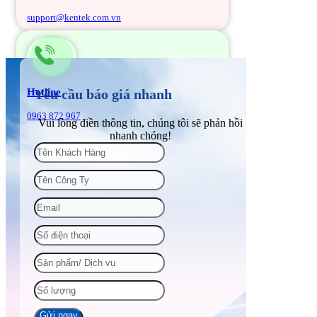
support@kentek.com.vn
Hotline
Yêu cầu báo giá nhanh
0963 872 967
Vui lòng điền thông tin, chúng tôi sẽ phản hồi
nhanh chóng!
Gửi ngay