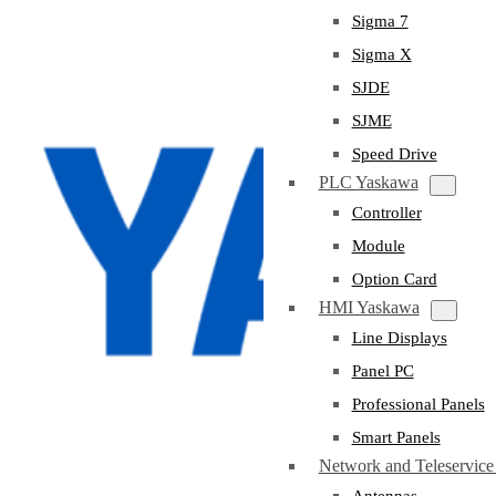
Sigma 7
Sigma X
SJDE
SJME
Speed Drive
PLC Yaskawa
Controller
Module
Option Card
HMI Yaskawa
Line Displays
Panel PC
Professional Panels
Smart Panels
Network and Teleservic
Antennas