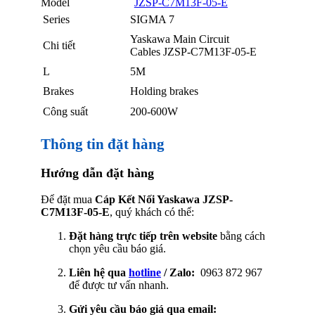
Model
JZSP-C7M13F-05-E
Series
SIGMA 7
Yaskawa Main Circuit
Chi tiết
Cables JZSP-C7M13F-05-E
L
5M
Brakes
Holding brakes
Công suất
200-600W
Thông tin đặt hàng
Hướng dẫn đặt hàng
Để đặt mua
Cáp Kết Nối Yaskawa JZSP-
C7M13F-05-E
, quý khách có thể:
Đặt hàng trực tiếp trên website
bằng cách
chọn yêu cầu báo giá.
Liên hệ qua
hotline
/ Zalo:
0963 872 967
để được tư vấn nhanh.
Gửi yêu cầu báo giá qua email: