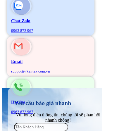
Chat Zalo
0963 872 967
Email
support@kentek.com.vn
Hotline
Yêu cầu báo giá nhanh
0963 872 967
Vui lòng điền thông tin, chúng tôi sẽ phản hồi
nhanh chóng!