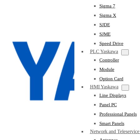
Sigma 7
Sigma X
SJDE
SJME
Speed Drive
PLC Yaskawa
Controller
Module
Option Card
HMI Yaskawa
Line Displays
Panel PC
Professional Panels
Smart Panels
Network and Teleservic
Antennas