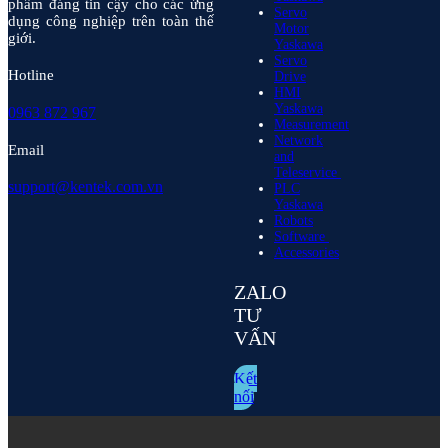
phẩm đáng tin cậy cho các ứng
Servo
dụng công nghiệp trên toàn thế
Motor
giới.
Yaskawa
Servo
Hotline
Drive
HMI
Yaskawa
0963 872 967
Measurement
Network
Email
and
Teleservice
support@kentek.com.vn
PLC
Yaskawa
Robots
Software
Accessories
ZALO
TƯ
VẤN
Kết
nối