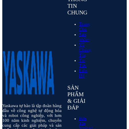
TIN
CHUNG
Trang
Chủ
Sản
phẩm
Về
Chúng
Tôi
Tin
Tức
Liên
Hệ
SẢN
PHẨM
& GIẢI
Yaskawa tự hào là tập đoàn hàng
ĐÁP
đầu về công nghệ tự động hóa
và robot công nghiệp, với hơn
Biến
100 năm kinh nghiệm, chuyên
Tần
cung cấp các giải pháp và sản
Yaskawa