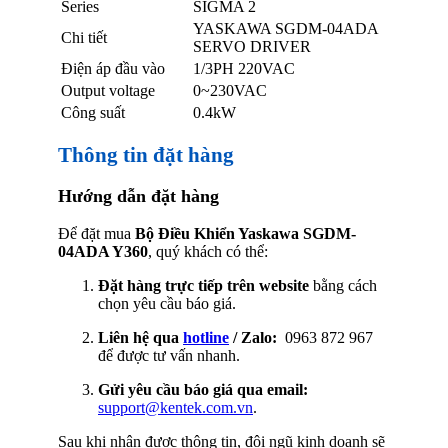
Series
SIGMA 2
YASKAWA SGDM-04ADA
Chi tiết
SERVO DRIVER
Điện áp đầu vào
1/3PH 220VAC
Output voltage
0~230VAC
Công suất
0.4kW
Thông tin đặt hàng
Hướng dẫn đặt hàng
Để đặt mua
Bộ Điều Khiển Yaskawa SGDM-
04ADA Y360
, quý khách có thể:
Đặt hàng trực tiếp trên website
bằng cách
chọn yêu cầu báo giá.
Liên hệ qua
hotline
/ Zalo:
0963 872 967
để được tư vấn nhanh.
Gửi yêu cầu báo giá qua email:
support@kentek.com.vn
.
Sau khi nhận được thông tin, đội ngũ kinh doanh sẽ