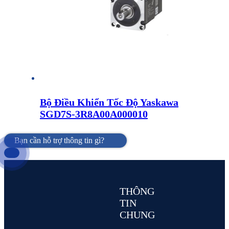
Bộ Điều Khiển Tốc Độ Yaskawa
SGD7S-3R8A00A000010
Bạn cần hỗ trợ thông tin gì?
THÔNG
TIN
CHUNG