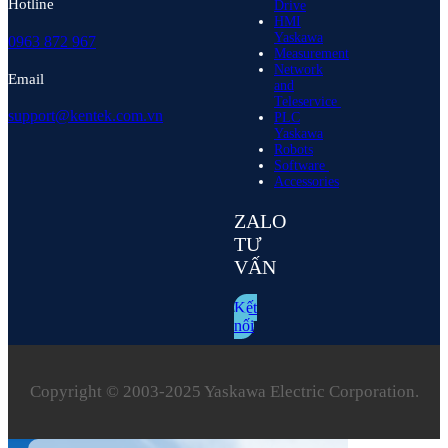
Hotline
Drive
HMI
Yaskawa
0963 872 967
Measurement
Network
Email
and
Teleservice
support@kentek.com.vn
PLC
Yaskawa
Robots
Software
Accessories
ZALO
TƯ
VẤN
Kết
nối
Copyright © 2003‑2025 Yaskawa Electric Corporation.