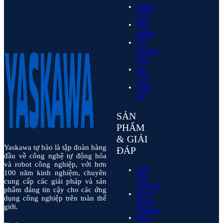
Trang
Chủ
Sản
phẩm
Về
Chúng
Tôi
Tin
Tức
Liên
Hệ
SẢN
PHẨM
& GIẢI
Yaskawa tự hào là tập đoàn hàng
ĐÁP
đầu về công nghệ tự động hóa
và robot công nghiệp, với hơn
Biến
100 năm kinh nghiệm, chuyên
Tần
cung cấp các giải pháp và sản
Yaskawa
phẩm đáng tin cậy cho các ứng
Servo
dụng công nghiệp trên toàn thế
Motor
giới.
Yaskawa
Servo