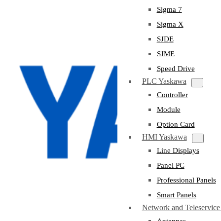
Sigma 7
Sigma X
SJDE
SJME
Speed Drive
PLC Yaskawa
Controller
Module
Option Card
HMI Yaskawa
Line Displays
Panel PC
Professional Panels
Smart Panels
Network and Teleservic
Antennas