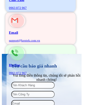
0963 872 967
Email
support@kentek.com.vn
Hotline
Yêu cầu báo giá nhanh
0963 872 967
Vui lòng điền thông tin, chúng tôi sẽ phản hồi
nhanh chóng!