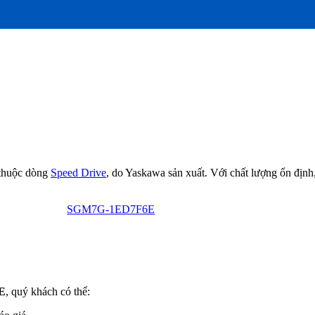
ị thuộc dòng
Speed Drive
, do Yaskawa sản xuất. Với chất lượng ổn định,
SGM7G-1ED7F6E
E
, quý khách có thể: