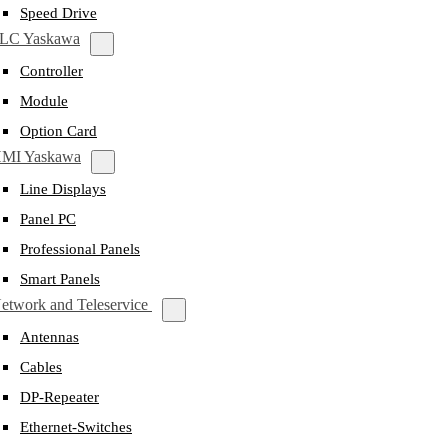
Speed Drive
LC Yaskawa
Controller
Module
Option Card
MI Yaskawa
Line Displays
Panel PC
Professional Panels
Smart Panels
etwork and Teleservice
Antennas
Cables
DP-Repeater
Ethernet-Switches