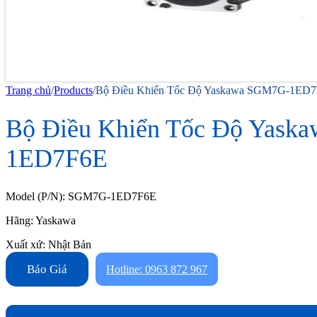
Trang chủ
/
Products
/
Bộ Điều Khiển Tốc Độ Yaskawa SGM7G-1ED
Bộ Điều Khiển Tốc Độ Yask
1ED7F6E
Model (P/N): SGM7G-1ED7F6E
Hãng: Yaskawa
Xuất xứ: Nhật Bản
Báo Giá
Hotline: 0963 872 967