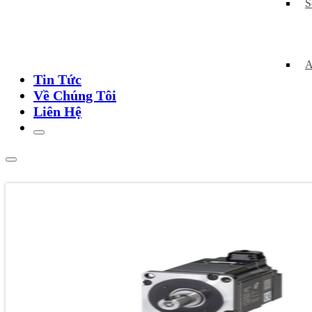
S
A
Tin Tức
Về Chúng Tôi
Liên Hệ