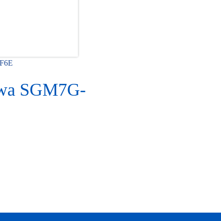
7F6E
awa SGM7G-