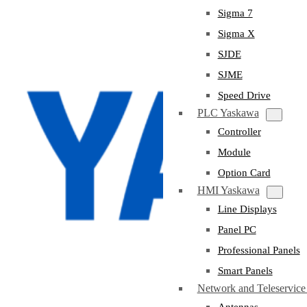
Sigma 7
Sigma X
SJDE
SJME
Speed Drive
PLC Yaskawa
Controller
Module
Option Card
HMI Yaskawa
Line Displays
Panel PC
Professional Panels
Smart Panels
Network and Teleservic
Antennas