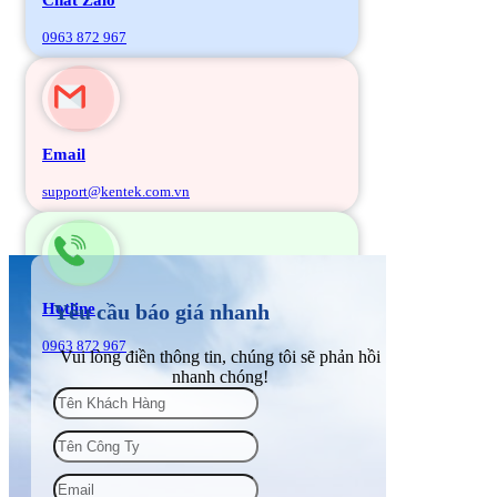
0963 872 967
Email
support@kentek.com.vn
Hotline
Yêu cầu báo giá nhanh
0963 872 967
Vui lòng điền thông tin, chúng tôi sẽ phản hồi
nhanh chóng!