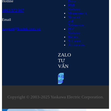
Hotline
Drive
HMI
Yaskawa
0963 872 967
Measurement
Network
Email
and
Teleservice
support@kentek.com.vn
PLC
Yaskawa
Robots
Software
Accessories
ZALO
TƯ
VẤN
Kết
nối
Copyright © 2003‑2025 Yaskawa Electric Corporation.