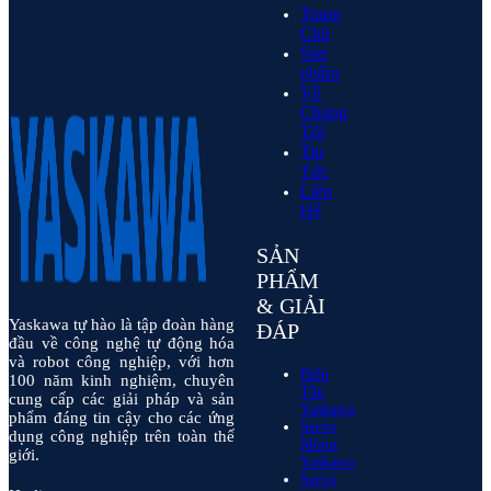
Trang
Chủ
Sản
phẩm
Về
Chúng
Tôi
Tin
Tức
Liên
Hệ
SẢN
PHẨM
& GIẢI
Yaskawa tự hào là tập đoàn hàng
ĐÁP
đầu về công nghệ tự động hóa
và robot công nghiệp, với hơn
Biến
100 năm kinh nghiệm, chuyên
Tần
cung cấp các giải pháp và sản
Yaskawa
phẩm đáng tin cậy cho các ứng
Servo
dụng công nghiệp trên toàn thế
Motor
giới.
Yaskawa
Servo