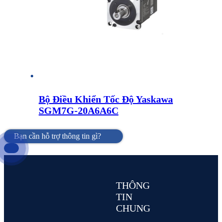
Bộ Điều Khiển Tốc Độ Yaskawa
SGM7G-20A6A6C
Bạn cần hỗ trợ thông tin gì?
THÔNG
TIN
CHUNG