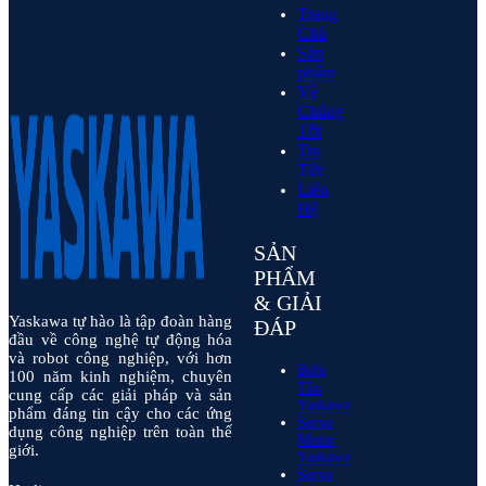
Trang
Chủ
Sản
phẩm
Về
Chúng
Tôi
Tin
Tức
Liên
Hệ
SẢN
PHẨM
& GIẢI
Yaskawa tự hào là tập đoàn hàng
ĐÁP
đầu về công nghệ tự động hóa
và robot công nghiệp, với hơn
Biến
100 năm kinh nghiệm, chuyên
Tần
cung cấp các giải pháp và sản
Yaskawa
phẩm đáng tin cậy cho các ứng
Servo
dụng công nghiệp trên toàn thế
Motor
giới.
Yaskawa
Servo