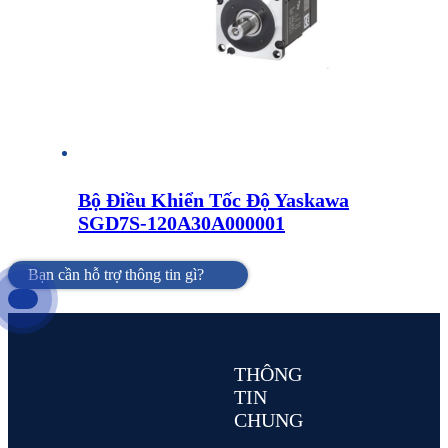
Bộ Điều Khiển Tốc Độ Yaskawa
SGD7S-120A30A000001
Bạn cần hỗ trợ thông tin gì?
THÔNG
TIN
CHUNG