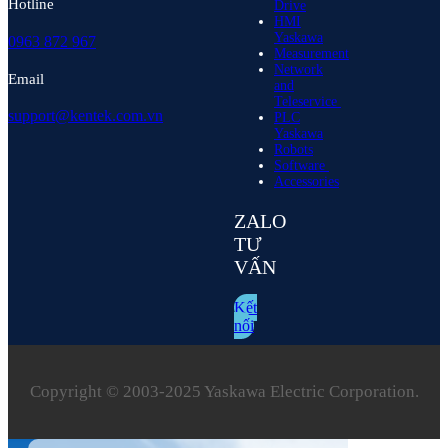
Hotline
Drive
HMI
Yaskawa
0963 872 967
Measurement
Network
Email
and
Teleservice
support@kentek.com.vn
PLC
Yaskawa
Robots
Software
Accessories
ZALO
TƯ
VẤN
Kết
nối
Copyright © 2003‑2025 Yaskawa Electric Corporation.