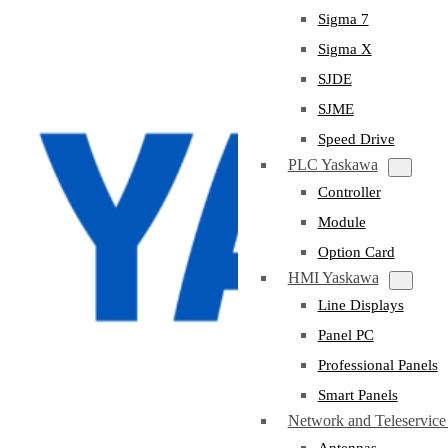
Sigma 7
Sigma X
SJDE
SJME
Speed Drive
PLC Yaskawa
Controller
Module
Option Card
HMI Yaskawa
Line Displays
Panel PC
Professional Panels
Smart Panels
Network and Teleservic
Antennas