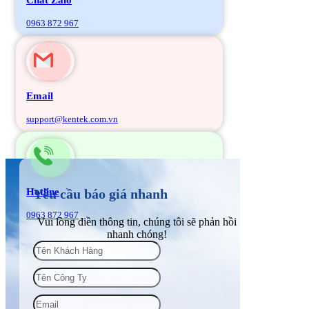
0963 872 967
Email
support@kentek.com.vn
Hotline
Yêu cầu báo giá nhanh
0963 872 967
Vui lòng điền thông tin, chúng tôi sẽ phản hồi
nhanh chóng!