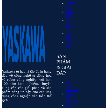
Trang
Chủ
Sản
phẩm
Về
Chúng
Tôi
Tin
Tức
Liên
Hệ
SẢN
PHẨM
& GIẢI
Yaskawa tự hào là tập đoàn hàng
ĐÁP
đầu về công nghệ tự động hóa
và robot công nghiệp, với hơn
Biến
100 năm kinh nghiệm, chuyên
Tần
cung cấp các giải pháp và sản
Yaskawa
phẩm đáng tin cậy cho các ứng
Servo
dụng công nghiệp trên toàn thế
Motor
giới.
Yaskawa
Servo