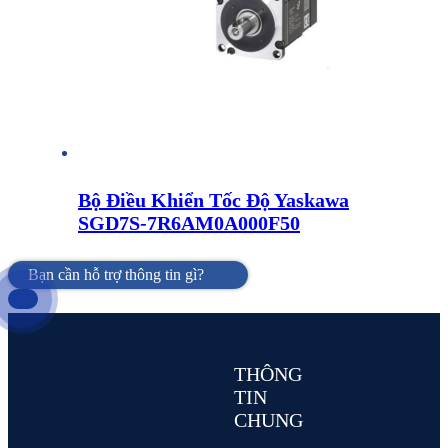
Bộ Điều Khiển Tốc Độ Yaskawa
SGD7S-7R6AM0A000F50
Bạn cần hỗ trợ thông tin gì?
THÔNG
TIN
CHUNG