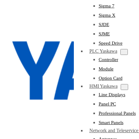
Sigma 7
Sigma X
SJDE
SJME
Speed Drive
PLC Yaskawa
Controller
Module
Option Card
HMI Yaskawa
Line Displays
Panel PC
Professional Panels
Smart Panels
Network and Teleservic
Antennas