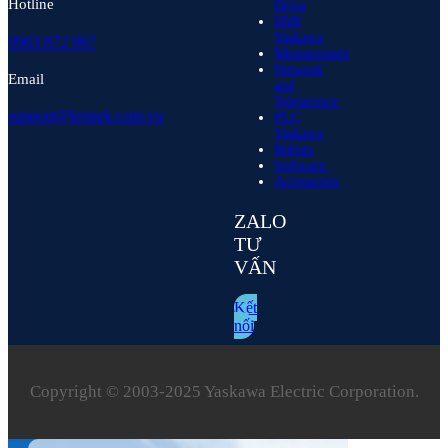
Hotline
Drive
HMI
Yaskawa
0963 872 967
Measurement
Network
Email
and
Teleservice
support@kentek.com.vn
PLC
Yaskawa
Robots
Software
Accessories
ZALO
TƯ
VẤN
Kết
nối
Copyright © 2003‑2025 Yaskawa Electric Corporation.