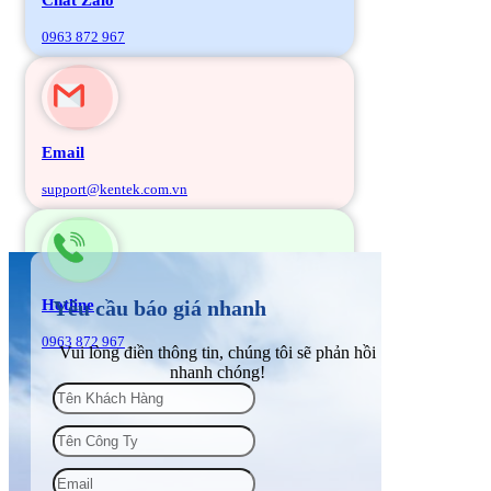
0963 872 967
Email
support@kentek.com.vn
Hotline
Yêu cầu báo giá nhanh
0963 872 967
Vui lòng điền thông tin, chúng tôi sẽ phản hồi
nhanh chóng!