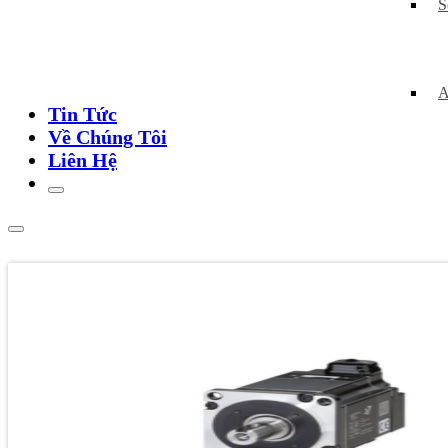
S
A
Tin Tức
Về Chúng Tôi
Liên Hệ