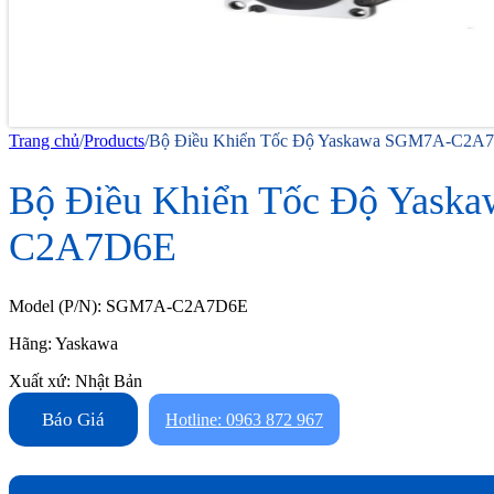
Trang chủ
/
Products
/
Bộ Điều Khiển Tốc Độ Yaskawa SGM7A-C2A
Bộ Điều Khiển Tốc Độ Yask
C2A7D6E
Model (P/N): SGM7A-C2A7D6E
Hãng: Yaskawa
Xuất xứ: Nhật Bản
Báo Giá
Hotline: 0963 872 967