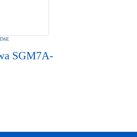
7D6E
awa SGM7A-