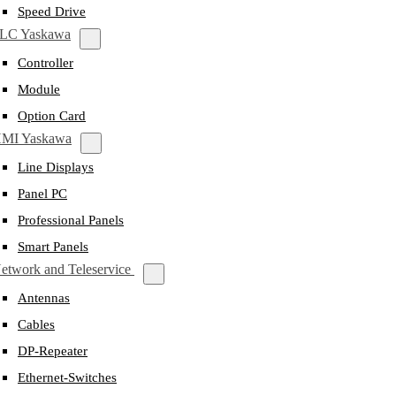
Speed Drive
LC Yaskawa
Controller
Module
Option Card
MI Yaskawa
Line Displays
Panel PC
Professional Panels
Smart Panels
etwork and Teleservice
Antennas
Cables
DP-Repeater
Ethernet-Switches