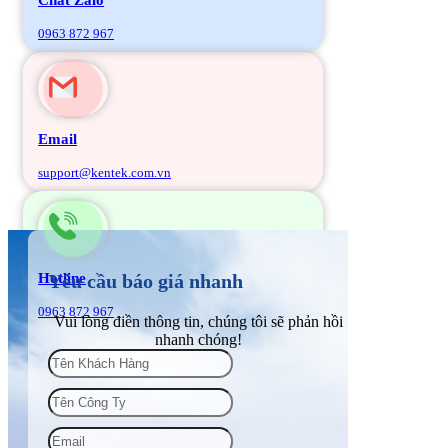
0963 872 967
Email
support@kentek.com.vn
Hotline
Yêu cầu báo giá nhanh
0963 872 967
Vui lòng điền thông tin, chúng tôi sẽ phản hồi
nhanh chóng!