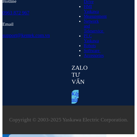
Hotline
Drive
HMI
Yaskawa
0963 872 967
Measurement
Network
Email
and
Teleservice
support@kentek.com.vn
PLC
Yaskawa
Robots
Software
Accessories
ZALO
TƯ
VẤN
Kết
nối
Copyright © 2003‑2025 Yaskawa Electric Corporation.