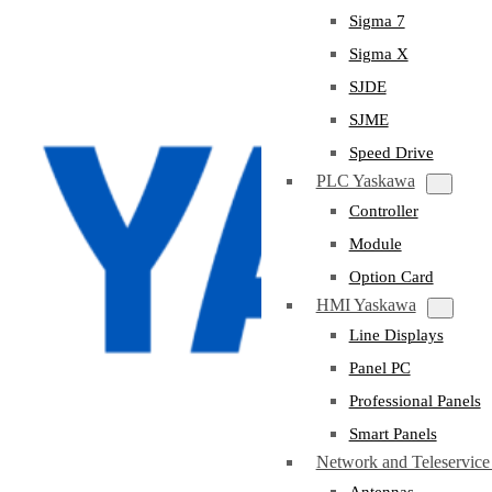
Sigma 7
Sigma X
SJDE
SJME
Speed Drive
PLC Yaskawa
Controller
Module
Option Card
HMI Yaskawa
Line Displays
Panel PC
Professional Panels
Smart Panels
Network and Teleservic
Antennas