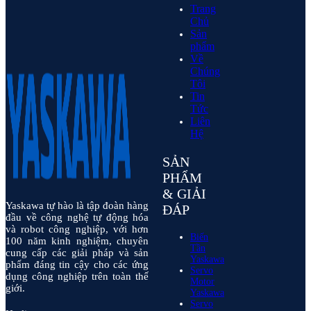
Trang
Chủ
Sản
phẩm
Về
Chúng
Tôi
Tin
Tức
Liên
Hệ
SẢN
PHẨM
& GIẢI
Yaskawa tự hào là tập đoàn hàng
ĐÁP
đầu về công nghệ tự động hóa
và robot công nghiệp, với hơn
Biến
100 năm kinh nghiệm, chuyên
Tần
cung cấp các giải pháp và sản
Yaskawa
phẩm đáng tin cậy cho các ứng
Servo
dụng công nghiệp trên toàn thế
Motor
giới.
Yaskawa
Servo