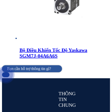
Bộ Điều Khiển Tốc Độ Yaskawa
SGM7J-04A6A6S
Bạn cần hỗ trợ thông tin gì?
THÔNG
TIN
CHUNG