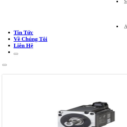
S
A
Tin Tức
Về Chúng Tôi
Liên Hệ