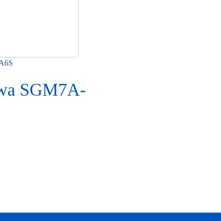
6A6S
awa SGM7A-