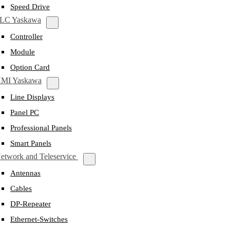
Speed Drive
LC Yaskawa
Controller
Module
Option Card
MI Yaskawa
Line Displays
Panel PC
Professional Panels
Smart Panels
etwork and Teleservice
Antennas
Cables
DP-Repeater
Ethernet-Switches