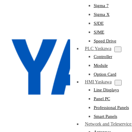
Sigma 7
Sigma X
SJDE
SJME
Speed Drive
PLC Yaskawa
Controller
Module
Option Card
HMI Yaskawa
Line Displays
Panel PC
Professional Panels
Smart Panels
Network and Teleservic
Antennas