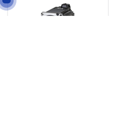
Trang chủ
/
Products
/
Bộ Điều Khiển Tốc Độ Yaskawa
SGM7A-15A7D6E
Bộ Điều Khiển Tốc Độ Yaskawa SGM7A-
15A7D6E
Model (P/N): SGM7A-
15A7D6E
Hãng: Yaskawa
Xuất xứ: Nhật Bản