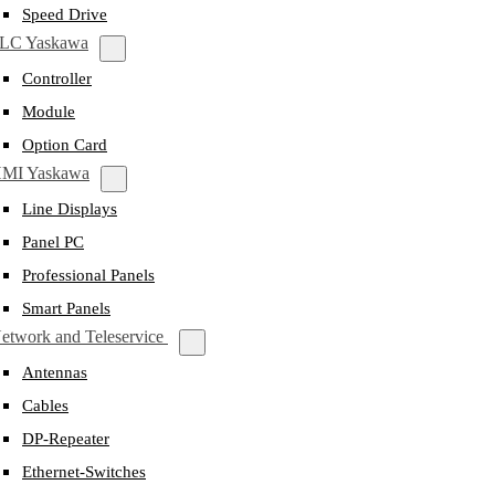
Speed Drive
LC Yaskawa
Controller
Module
Option Card
MI Yaskawa
Line Displays
Panel PC
Professional Panels
Smart Panels
etwork and Teleservice
Antennas
Cables
DP-Repeater
Ethernet-Switches