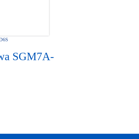
7D6S
awa SGM7A-