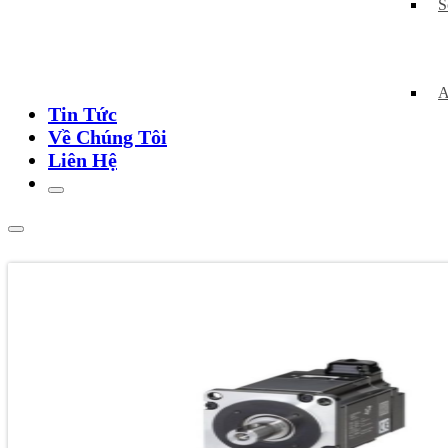
S
A
Tin Tức
Về Chúng Tôi
Liên Hệ