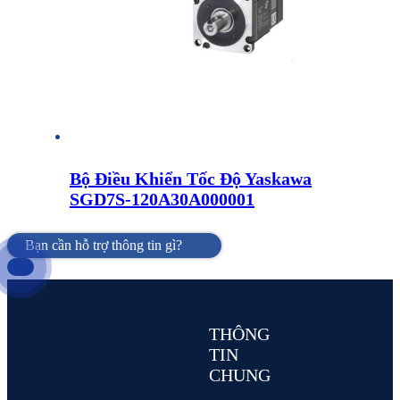
Bộ Điều Khiển Tốc Độ Yaskawa
SGD7S-120A30A000001
Bạn cần hỗ trợ thông tin gì?
THÔNG
TIN
CHUNG