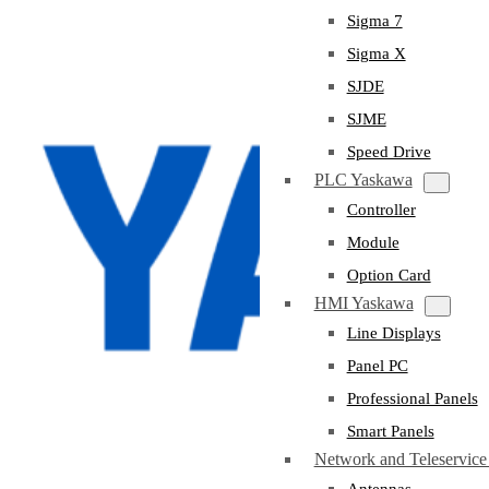
Sigma 7
Sigma X
SJDE
SJME
Speed Drive
PLC Yaskawa
Controller
Module
Option Card
HMI Yaskawa
Line Displays
Panel PC
Professional Panels
Smart Panels
Network and Teleservic
Antennas