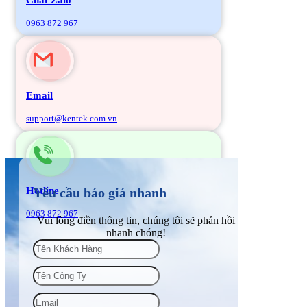
0963 872 967
Email
support@kentek.com.vn
Hotline
Yêu cầu báo giá nhanh
0963 872 967
Vui lòng điền thông tin, chúng tôi sẽ phản hồi
nhanh chóng!