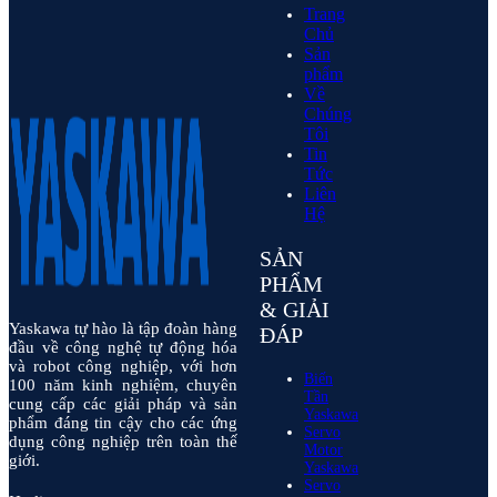
Trang
Chủ
Sản
phẩm
Về
Chúng
Tôi
Tin
Tức
Liên
Hệ
SẢN
PHẨM
& GIẢI
Yaskawa tự hào là tập đoàn hàng
ĐÁP
đầu về công nghệ tự động hóa
và robot công nghiệp, với hơn
Biến
100 năm kinh nghiệm, chuyên
Tần
cung cấp các giải pháp và sản
Yaskawa
phẩm đáng tin cậy cho các ứng
Servo
dụng công nghiệp trên toàn thế
Motor
giới.
Yaskawa
Servo