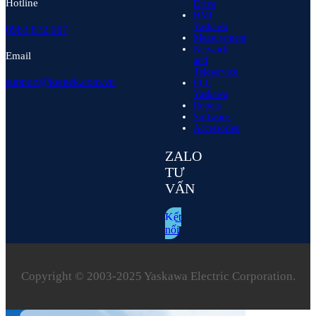
Hotline
Drive
HMI
Yaskawa
0963 872 967
Measurement
Network
Email
and
Teleservice
support@kentek.com.vn
PLC
Yaskawa
Robots
Software
Accessories
ZALO
TƯ
VẤN
Kết
nối
Copyright © 2003‑2025 Yaskawa Electric Corporation.