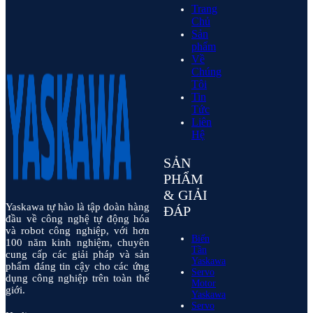
Trang
Chủ
Sản
phẩm
Về
Chúng
Tôi
Tin
Tức
Liên
Hệ
SẢN
PHẨM
& GIẢI
Yaskawa tự hào là tập đoàn hàng
ĐÁP
đầu về công nghệ tự động hóa
và robot công nghiệp, với hơn
Biến
100 năm kinh nghiệm, chuyên
Tần
cung cấp các giải pháp và sản
Yaskawa
phẩm đáng tin cậy cho các ứng
Servo
dụng công nghiệp trên toàn thế
Motor
giới.
Yaskawa
Servo