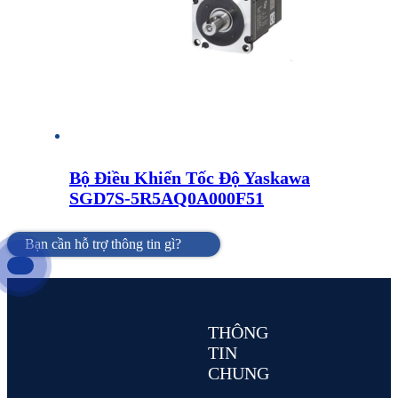
Bộ Điều Khiển Tốc Độ Yaskawa
SGD7S-5R5AQ0A000F51
Bạn cần hỗ trợ thông tin gì?
THÔNG
TIN
CHUNG