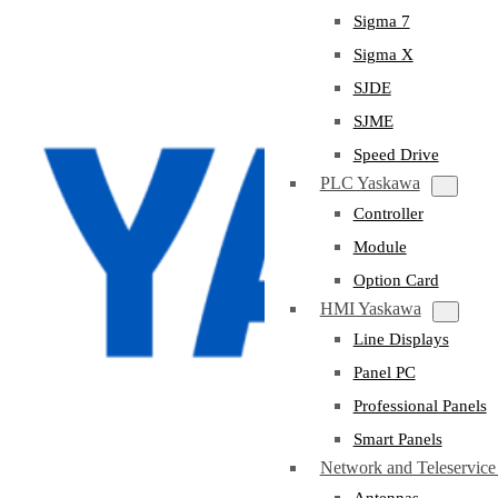
Sigma 7
Sigma X
SJDE
SJME
Speed Drive
PLC Yaskawa
Controller
Module
Option Card
HMI Yaskawa
Line Displays
Panel PC
Professional Panels
Smart Panels
Network and Teleservic
Antennas