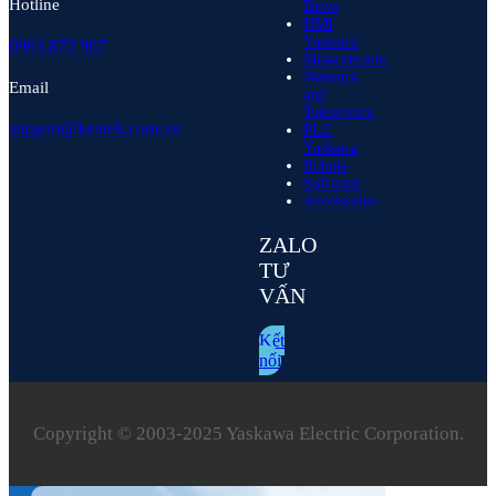
Hotline
Drive
HMI
Yaskawa
0963 872 967
Measurement
Network
Email
and
Teleservice
support@kentek.com.vn
PLC
Yaskawa
Robots
Software
Accessories
ZALO
TƯ
VẤN
Kết
nối
Copyright © 2003‑2025 Yaskawa Electric Corporation.