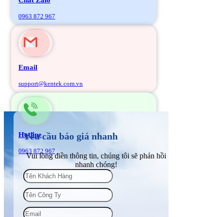
0963 872 967
Email
support@kentek.com.vn
Hotline
Yêu cầu báo giá nhanh
0963 872 967
Vui lòng điền thông tin, chúng tôi sẽ phản hồi
nhanh chóng!