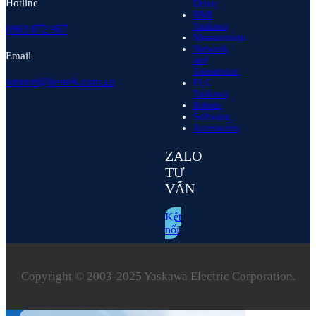
Hotline
Drive
HMI
Yaskawa
0963 872 967
Measurement
Network
Email
and
Teleservice
support@kentek.com.vn
PLC
Yaskawa
Robots
Software
Accessories
ZALO
TƯ
VẤN
Kết
nối
Copyright © 2003‑2025 Yaskawa Electric Corporation.