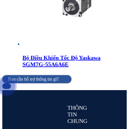
Bộ Điều Khiển Tốc Độ Yaskawa
SGM7G-55A6A6E
Bạn cần hỗ trợ thông tin gì?
THÔNG
TIN
CHUNG