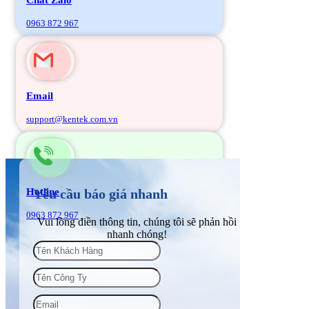
0963 872 967
Email
support@kentek.com.vn
Hotline
Yêu cầu báo giá nhanh
0963 872 967
Vui lòng điền thông tin, chúng tôi sẽ phản hồi
nhanh chóng!