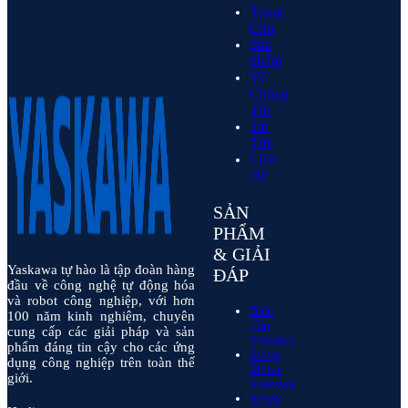
Trang
Chủ
Sản
phẩm
Về
Chúng
Tôi
Tin
Tức
Liên
Hệ
SẢN
PHẨM
& GIẢI
Yaskawa tự hào là tập đoàn hàng
ĐÁP
đầu về công nghệ tự động hóa
và robot công nghiệp, với hơn
Biến
100 năm kinh nghiệm, chuyên
Tần
cung cấp các giải pháp và sản
Yaskawa
phẩm đáng tin cậy cho các ứng
Servo
dụng công nghiệp trên toàn thế
Motor
giới.
Yaskawa
Servo