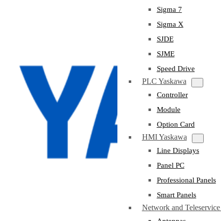
Sigma 7
Sigma X
SJDE
SJME
Speed Drive
PLC Yaskawa
Controller
Module
Option Card
HMI Yaskawa
Line Displays
Panel PC
Professional Panels
Smart Panels
Network and Teleservic
Antennas