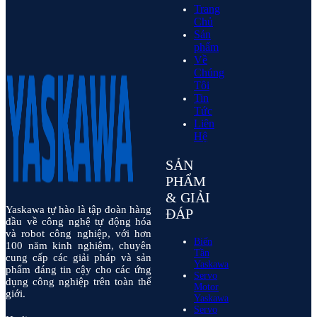
Trang
Chủ
Sản
phẩm
Về
Chúng
Tôi
Tin
Tức
Liên
Hệ
SẢN
PHẨM
& GIẢI
Yaskawa tự hào là tập đoàn hàng
ĐÁP
đầu về công nghệ tự động hóa
và robot công nghiệp, với hơn
Biến
100 năm kinh nghiệm, chuyên
Tần
cung cấp các giải pháp và sản
Yaskawa
phẩm đáng tin cậy cho các ứng
Servo
dụng công nghiệp trên toàn thế
Motor
giới.
Yaskawa
Servo