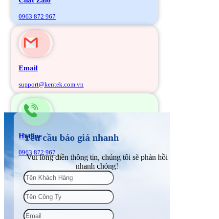
0963 872 967
Email
support@kentek.com.vn
Hotline
Yêu cầu báo giá nhanh
0963 872 967
Vui lòng điền thông tin, chúng tôi sẽ phản hồi
nhanh chóng!