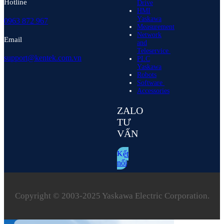
Hotline
Drive
HMI
Yaskawa
0963 872 967
Measurement
Network
Email
and
Teleservice
support@kentek.com.vn
PLC
Yaskawa
Robots
Software
Accessories
ZALO
TƯ
VẤN
Kết
nối
Copyright © 2003‑2025 Yaskawa Electric Corporation.