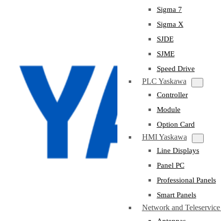
Sigma 7
Sigma X
SJDE
SJME
Speed Drive
PLC Yaskawa
Controller
Module
Option Card
HMI Yaskawa
Line Displays
Panel PC
Professional Panels
Smart Panels
Network and Teleservic
Antennas