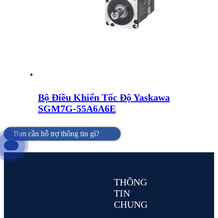
Bộ Điều Khiển Tốc Độ Yaskawa
SGM7G-55A6A6E
Bạn cần hỗ trợ thông tin gì?
THÔNG
TIN
CHUNG