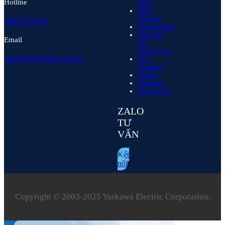
Hotline
Drive
HMI
Yaskawa
0963 872 967
Measurement
Network
Email
and
Teleservice
support@kentek.com.vn
PLC
Yaskawa
Robots
Software
Accessories
ZALO
TƯ
VẤN
Kết
nối
Copyright © 2003‑2025 Yaskawa Electric Corporation.