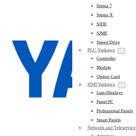
Sigma 7
Sigma X
SJDE
SJME
Speed Drive
PLC Yaskawa
Controller
Module
Option Card
HMI Yaskawa
Line Displays
Panel PC
Professional Panels
Smart Panels
Network and Teleservic
Antennas