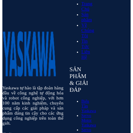
Trang
Chủ
Sản
phẩm
Về
Chúng
Tôi
Tin
Tức
Liên
Hệ
SẢN
PHẨM
& GIẢI
Yaskawa tự hào là tập đoàn hàng
ĐÁP
đầu về công nghệ tự động hóa
và robot công nghiệp, với hơn
Biến
100 năm kinh nghiệm, chuyên
Tần
cung cấp các giải pháp và sản
Yaskawa
phẩm đáng tin cậy cho các ứng
Servo
dụng công nghiệp trên toàn thế
Motor
giới.
Yaskawa
Servo