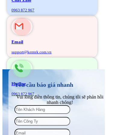
0963 872 967
Email
support@kentek.com.vn
Hotline
Yêu cầu báo giá nhanh
0963 872 967
Vui lòng điền thông tin, chúng tôi sẽ phản hồi
nhanh chóng!