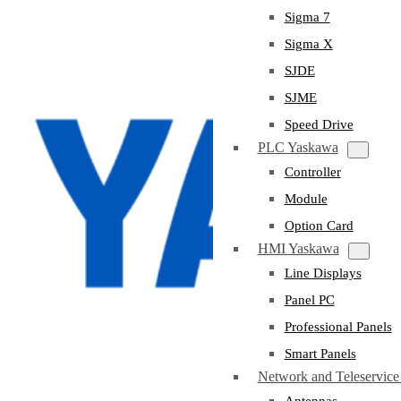
Sigma 7
Sigma X
SJDE
SJME
Speed Drive
PLC Yaskawa
Controller
Module
Option Card
HMI Yaskawa
Line Displays
Panel PC
Professional Panels
Smart Panels
Network and Teleservic
Antennas