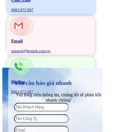
0963 872 967
Email
support@kentek.com.vn
Hotline
Yêu cầu báo giá nhanh
0963 872 967
Vui lòng điền thông tin, chúng tôi sẽ phản hồi
nhanh chóng!