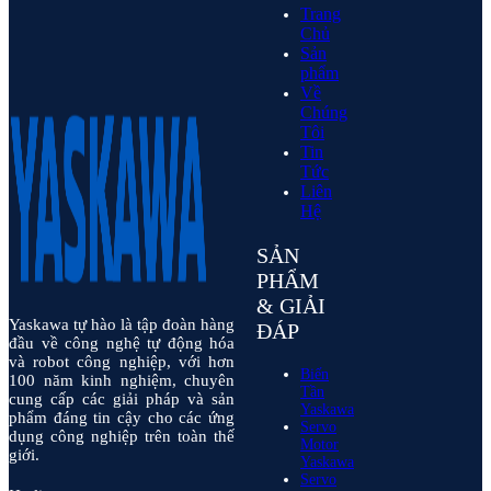
Trang
Chủ
Sản
phẩm
Về
Chúng
Tôi
Tin
Tức
Liên
Hệ
SẢN
PHẨM
& GIẢI
Yaskawa tự hào là tập đoàn hàng
ĐÁP
đầu về công nghệ tự động hóa
và robot công nghiệp, với hơn
Biến
100 năm kinh nghiệm, chuyên
Tần
cung cấp các giải pháp và sản
Yaskawa
phẩm đáng tin cậy cho các ứng
Servo
dụng công nghiệp trên toàn thế
Motor
giới.
Yaskawa
Servo