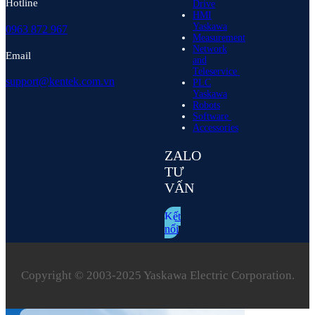
Hotline
Drive
HMI
Yaskawa
0963 872 967
Measurement
Network
Email
and
Teleservice
support@kentek.com.vn
PLC
Yaskawa
Robots
Software
Accessories
ZALO
TƯ
VẤN
Kết
nối
Copyright © 2003‑2025 Yaskawa Electric Corporation.