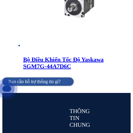
Bộ Điều Khiển Tốc Độ Yaskawa
SGM7G-44A7D6C
Bạn cần hỗ trợ thông tin gì?
THÔNG
TIN
CHUNG