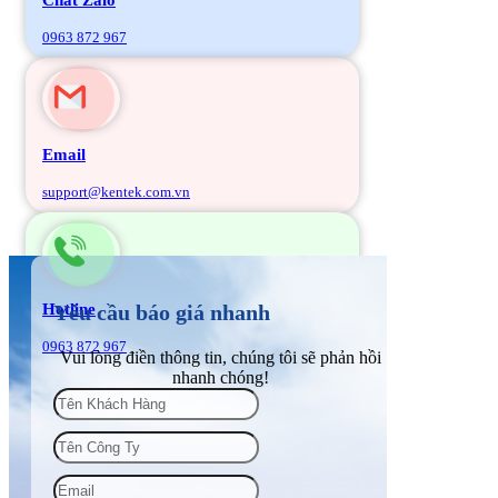
0963 872 967
Email
support@kentek.com.vn
Hotline
Yêu cầu báo giá nhanh
0963 872 967
Vui lòng điền thông tin, chúng tôi sẽ phản hồi
nhanh chóng!