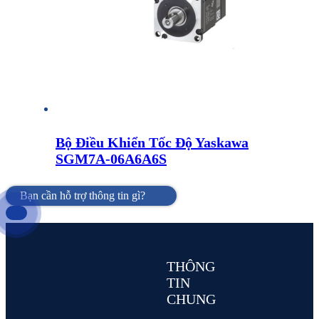
Bộ Điều Khiển Tốc Độ Yaskawa
SGM7A-06A6A6S
Bạn cần hỗ trợ thông tin gì?
THÔNG
TIN
CHUNG