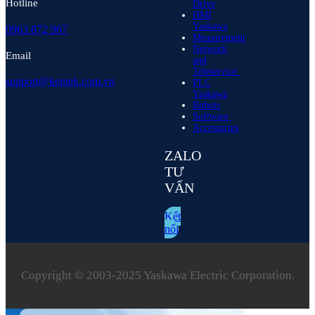
Hotline
Drive
HMI
Yaskawa
0963 872 967
Measurement
Network
Email
and
Teleservice
support@kentek.com.vn
PLC
Yaskawa
Robots
Software
Accessories
ZALO
TƯ
VẤN
Kết
nối
Copyright © 2003‑2025 Yaskawa Electric Corporation.