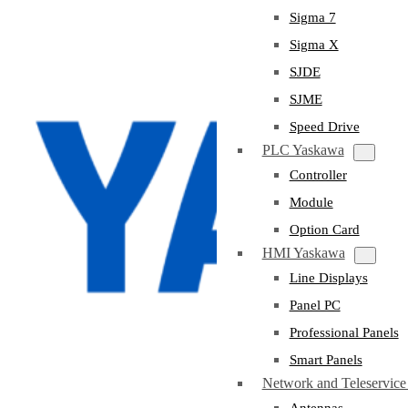
Sigma 7
Sigma X
SJDE
SJME
Speed Drive
PLC Yaskawa
Controller
Module
Option Card
HMI Yaskawa
Line Displays
Panel PC
Professional Panels
Smart Panels
Network and Teleservic
Antennas