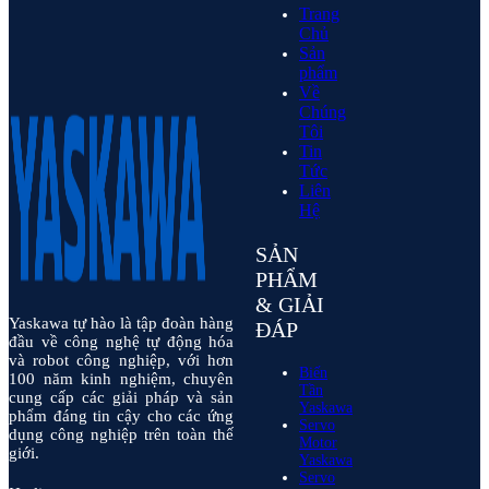
Trang
Chủ
Sản
phẩm
Về
Chúng
Tôi
Tin
Tức
Liên
Hệ
SẢN
PHẨM
& GIẢI
Yaskawa tự hào là tập đoàn hàng
ĐÁP
đầu về công nghệ tự động hóa
và robot công nghiệp, với hơn
Biến
100 năm kinh nghiệm, chuyên
Tần
cung cấp các giải pháp và sản
Yaskawa
phẩm đáng tin cậy cho các ứng
Servo
dụng công nghiệp trên toàn thế
Motor
giới.
Yaskawa
Servo