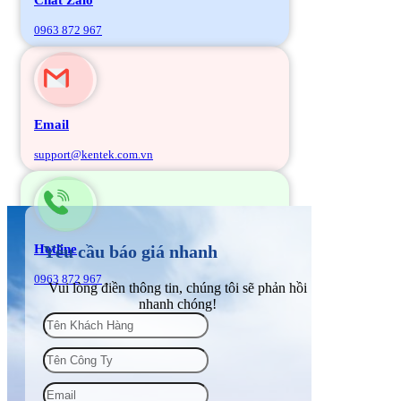
0963 872 967
Email
support@kentek.com.vn
Hotline
Yêu cầu báo giá nhanh
0963 872 967
Vui lòng điền thông tin, chúng tôi sẽ phản hồi
nhanh chóng!