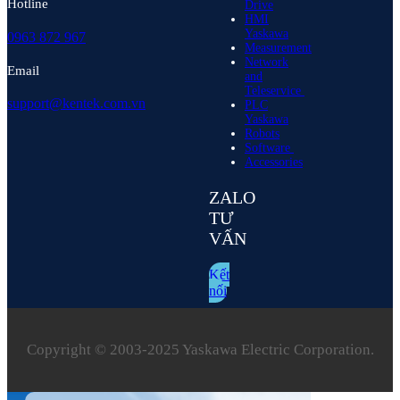
Hotline
Drive
HMI
Yaskawa
0963 872 967
Measurement
Network
Email
and
Teleservice
support@kentek.com.vn
PLC
Yaskawa
Robots
Software
Accessories
ZALO
TƯ
VẤN
Kết
nối
Copyright © 2003‑2025 Yaskawa Electric Corporation.