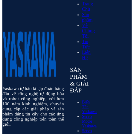
Trang
Chủ
Sản
phẩm
Về
Chúng
Tôi
Tin
Tức
Liên
Hệ
SẢN
PHẨM
& GIẢI
Yaskawa tự hào là tập đoàn hàng
ĐÁP
đầu về công nghệ tự động hóa
và robot công nghiệp, với hơn
Biến
100 năm kinh nghiệm, chuyên
Tần
cung cấp các giải pháp và sản
Yaskawa
phẩm đáng tin cậy cho các ứng
Servo
dụng công nghiệp trên toàn thế
Motor
giới.
Yaskawa
Servo