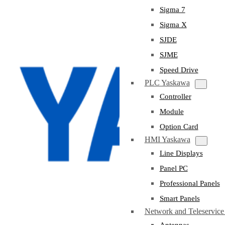
Sigma 7
Sigma X
SJDE
SJME
Speed Drive
PLC Yaskawa
Controller
Module
Option Card
HMI Yaskawa
Line Displays
Panel PC
Professional Panels
Smart Panels
Network and Teleservic
Antennas