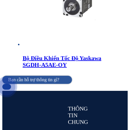
Bộ Điều Khiển Tốc Độ Yaskawa
SGDH-A5AE-OY
Bạn cần hỗ trợ thông tin gì?
THÔNG
TIN
CHUNG