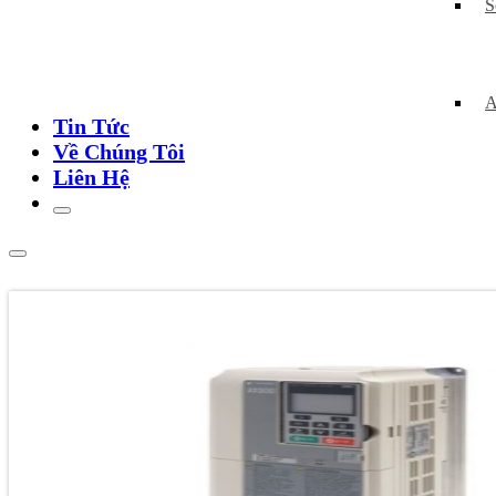
S
A
Tin Tức
Về Chúng Tôi
Liên Hệ