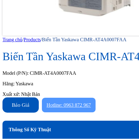
Trang chủ
/
Products
/
Biến Tần Yaskawa CIMR-AT4A0007FAA
Biến Tần Yaskawa CIMR-A
Model (P/N): CIMR-AT4A0007FAA
Hãng: Yaskawa
Xuất xứ: Nhật Bản
Báo Giá
Hotline: 0963 872 967
Thông Số Kỹ Thuật