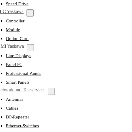
Speed Drive
LC Yaskawa
Controller
Module
Option Card
MI Yaskawa
Line Displays
Panel PC
Professional Panels
Smart Panels
etwork and Teleservice
Antennas
Cables
DP-Repeater
Ethernet-Switches