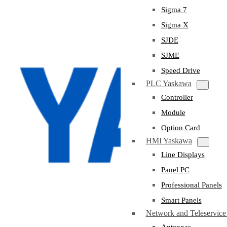
Sigma 7
Sigma X
SJDE
SJME
Speed Drive
PLC Yaskawa
Controller
Module
Option Card
HMI Yaskawa
Line Displays
Panel PC
Professional Panels
Smart Panels
Network and Teleservic
Antennas