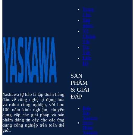
Trang
Chủ
Sản
phẩm
Về
Chúng
Tôi
Tin
Tức
Liên
Hệ
SẢN
PHẨM
& GIẢI
Yaskawa tự hào là tập đoàn hàng
ĐÁP
đầu về công nghệ tự động hóa
và robot công nghiệp, với hơn
Biến
100 năm kinh nghiệm, chuyên
Tần
cung cấp các giải pháp và sản
Yaskawa
phẩm đáng tin cậy cho các ứng
Servo
dụng công nghiệp trên toàn thế
Motor
giới.
Yaskawa