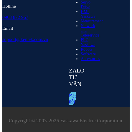
Servo
Hotline
Drive
HMI
Yaskawa
0963 872 967
Measurement
Network
Email
and
Teleservice
support@kentek.com.vn
PLC
Yaskawa
Robots
Software
Accessories
ZALO
TƯ
VẤN
Kết
nối
Copyright © 2003‑2025 Yaskawa Electric Corporation.